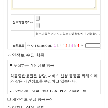
첨부파일 추가 +
첨부파일은 이미지피일로 다음확장자만 가능합니다. *.jpg, *.jpeg
스팸코드
1
844
2
3
9
b
4
*** Anti-Spam Code:
***
색
개인정보 수집 항목
■ 수집하는 개인정보 항목
식물종합병원은 상담, 서비스 신청 등등을 위해 아래
와 같은 개인정보를 수집하고 있습니다.
ο 수집항목 : 이름 , 전화번호, 주소, 이메일 등
ο 개인정보 수집방법 : 홈페이지를 통한 온라인 신청
개인정보 수집 항목 동의
시
개인정보 이용 목적