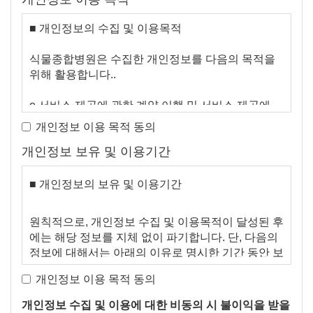
■ 개인정보의 수집 및 이용목적
식물종합병원은 수집한 개인정보를 다음의 목적을
위해 활용합니다..
ο 서비스 제공에 관한 계약 이행 및 서비스 제공에
따른 요금정산
개인정보 이용 목적 동의
콘텐츠 제공 , 구매 및 요금 결제 , 물품배송 또는 청
개인정보 보유 및 이용기간
구지 등 발송 , 금융거래 본인 인증 및 금융 서비스 ,
요금추심
ο 회원 관리
■ 개인정보의 보유 및 이용기간
회원제 서비스 이용에 따른 본인확인 , 개인 식별 ,
불량회원의 부정 이용 방지와 비인가 사용 방지 , 가
원칙적으로, 개인정보 수집 및 이용목적이 달성된 후
입 의사 확인 , 연령확인 , 만14세 미만 아동 개인정
에는 해당 정보를 지체 없이 파기합니다. 단, 다음의
보 수집 시 법정 대리인 동의여부 확인 , 불만처리 등
정보에 대해서는 아래의 이유로 명시한 기간 동안 보
민원처리 , 고지사항 전달
존합니다.
ο 마케팅 및 광고에 활용
개인정보 이용 목적 동의
이벤트 등 광고성 정보 전달
개인정보 수집 및 이용에 대한 비동의 시 불이익을 받을
보존 항목 : 로그인ID